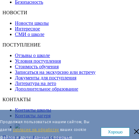
Безопасность
НОВОСТИ
Новости школы
Интересное
СМИ о школе
ПОСТУПЛЕНИЕ
Отзывы о школе
Условия поступления
Стоимость обучения
Записаться на экскурсию или встречу
Документы для поступления
Литература на лето
Дополнительное образование
КОНТАКТЫ
Контакты школы
Контакты лагеря
Продолжая пользоваться нашим сайтом, Вы
даете
согласие на обработку
ваших cookie
Хорошо
Политика конфиденциальности
файлов и других данных с помощью